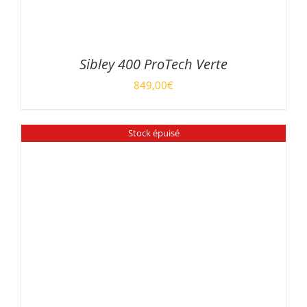
Sibley 400 ProTech Verte
849,00
€
DÉTAILS
Stock épuisé