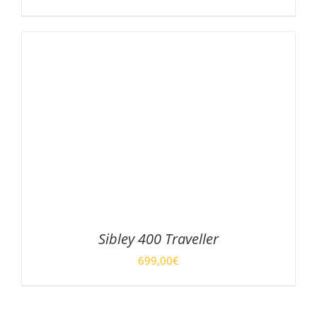
DÉTAILS
Sibley 400 Traveller
699,00
€
AJOUTER AU PANIER
/
DÉTAILS