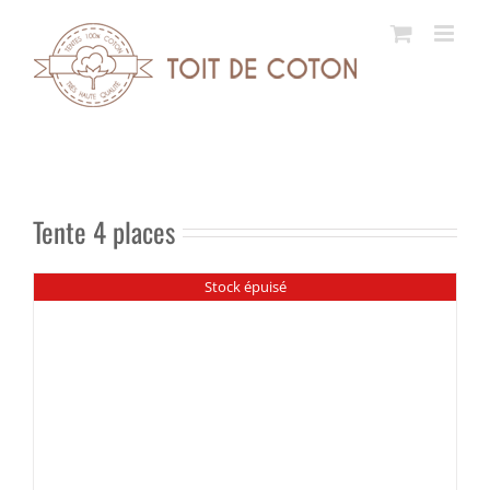
Passer
au
contenu
Tente 4 places
Stock épuisé