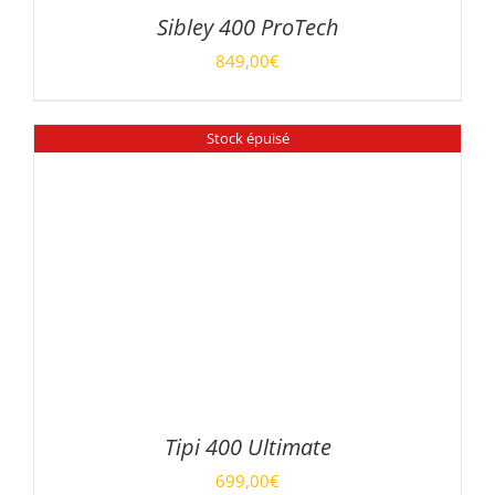
Sibley 400 ProTech
849,00
€
DÉTAILS
Stock épuisé
Tipi 400 Ultimate
699,00
€