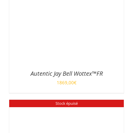
Autentic Jay Bell Wottex™FR
1869,00
€
DÉTAILS
Stock épuisé