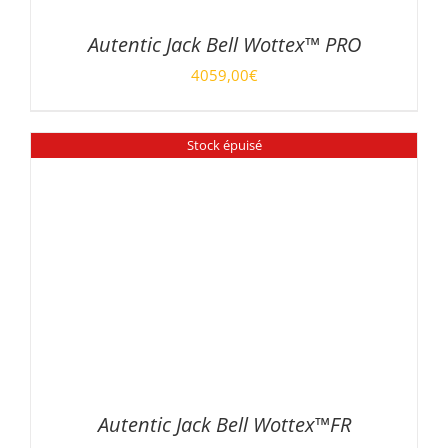
PAGE
DU
PRODUIT
Autentic Jack Bell Wottex™ PRO
4059,00
€
DÉTAILS
Stock épuisé
Autentic Jack Bell Wottex™FR