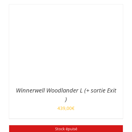
AJOUTER AU PANIER
/
DÉTAILS
Winnerwell Woodlander L (+ sortie Exit
)
439,00
€
AJOUTER AU PANIER
/
DÉTAILS
Stock épuisé