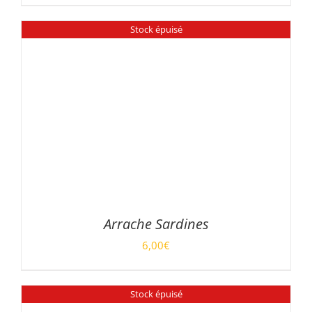
AJOUTER AU PANIER
/
DÉTAILS
Stock épuisé
Arrache Sardines
6,00
€
DÉTAILS
Stock épuisé