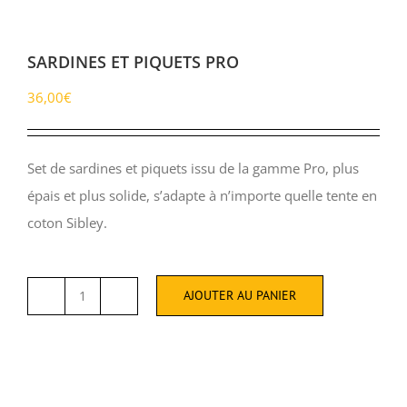
SARDINES ET PIQUETS PRO
36,00
€
Set de sardines et piquets issu de la gamme Pro, plus
épais et plus solide, s’adapte à n’importe quelle tente en
coton Sibley.
AJOUTER AU PANIER
quantité
de
SARDINES
ET