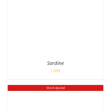
Sardine
1,00
€
DÉTAILS
Stock épuisé