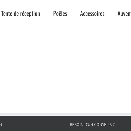
Tente de réception
Poêles
Accessoires
Auven
N
BESOIN D’UN CONSEILS ?