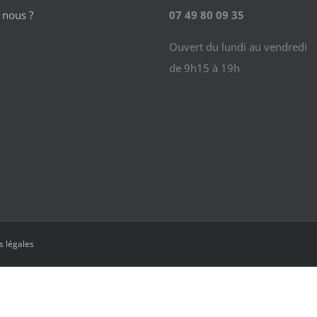
nous ?
07 49 80 09 35
Ouvert du lundi au vendredi
de 9h15 à 19h
s légales