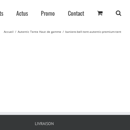
ts
Actus
Promo
Contact
Accueil
Autentic Tente Haut de gamme
baniere-bell-tent-autentic-premium-tent
LIVRAISON